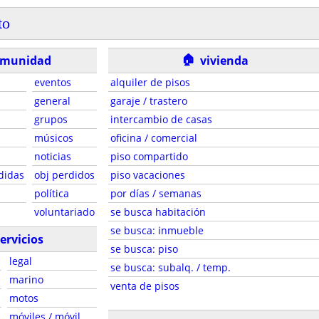
to
🏠
omunidad
vivienda
eventos
alquiler de pisos
general
garaje / trastero
grupos
intercambio de casas
músicos
oficina / comercial
noticias
piso compartido
didas
obj perdidos
piso vacaciones
política
por días / semanas
voluntariado
se busca habitación
se busca: inmueble
ervicios
se busca: piso
legal
se busca: subalq. / temp.
marino
venta de pisos
motos
móviles / móvil