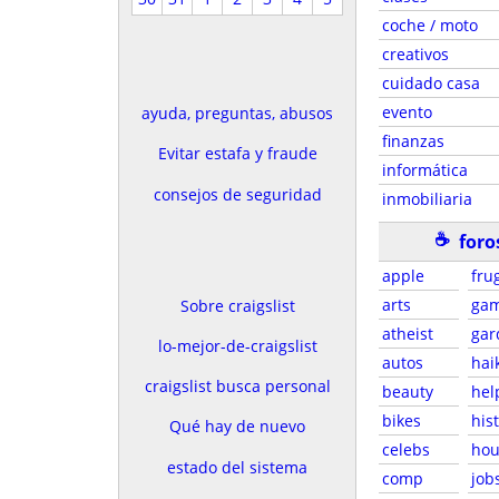
coche / moto
creativos
cuidado casa
evento
ayuda, preguntas, abusos
finanzas
Evitar estafa y fraude
informática
consejos de seguridad
inmobiliaria
☕
foro
apple
fru
arts
gam
Sobre craigslist
atheist
gar
lo-mejor-de-craigslist
autos
hai
craigslist busca personal
beauty
hel
bikes
his
Qué hay de nuevo
celebs
hou
estado del sistema
comp
job