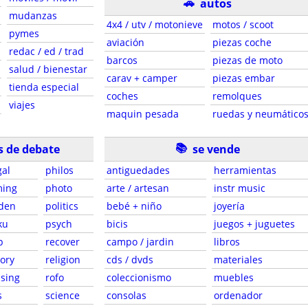
🚗
autos
mudanzas
4x4 / utv / motonieve
motos / scoot
pymes
aviación
piezas coche
redac / ed / trad
barcos
piezas de moto
salud / bienestar
carav + camper
piezas embar
tienda especial
coches
remolques
viajes
maquin pesada
ruedas y neumático
📚
s de debate
se vende
gal
philos
antiguedades
herramientas
ing
photo
arte / artesan
instr music
den
politics
bebé + niño
joyería
ku
psych
bicis
juegos + juguetes
p
recover
campo / jardin
libros
tory
religion
cds / dvds
materiales
sing
rofo
coleccionismo
muebles
s
science
consolas
ordenador