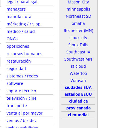
legal / paralegal
Mason City
managers
minneapolis
Northeast SD
manufactura
omaha
márketing / rr. pp.
Rochester (MN)
médico / salud
sioux city
ONGs
Sioux Falls
oposiciones
s
Southeast IA
recursos humanos
Southwest MN
restauración
st cloud
seguridad
Waterloo
sistemas / redes
Wausau
software
ciudades EUA
soporte técnico
estados EEUU
televisión / cine
ciudad ca
transporte
prov canada
venta al por mayor
cl mundial
ventas / biz dev
web / usabilidad