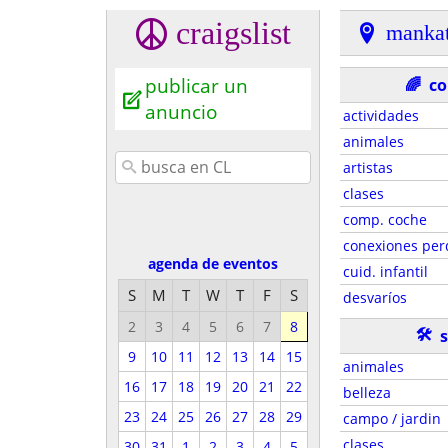
craigslist
manka
publicar un
🌈
c
anuncio
actividades
animales
artistas
clases
comp. coche
conexiones per
agenda de eventos
cuid. infantil
S
M
T
W
T
F
S
desvaríos
2
3
4
5
6
7
8
🛠
s
9
10
11
12
13
14
15
animales
16
17
18
19
20
21
22
belleza
23
24
25
26
27
28
29
campo / jardin
clases
30
31
1
2
3
4
5