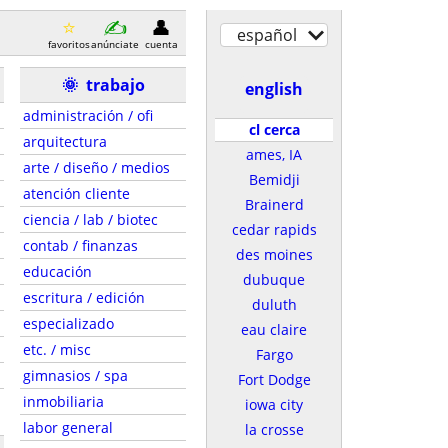
español
favoritos
anúnciate
cuenta
🌞
trabajo
english
administración / ofi
cl cerca
arquitectura
ames, IA
arte / diseño / medios
Bemidji
atención cliente
Brainerd
ciencia / lab / biotec
cedar rapids
contab / finanzas
des moines
educación
dubuque
escritura / edición
duluth
especializado
eau claire
etc. / misc
Fargo
gimnasios / spa
Fort Dodge
inmobiliaria
iowa city
labor general
la crosse